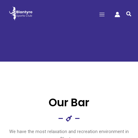
Sea
Bar
Bar
Bar
Bar
Bar
Bar
Our Bar
We have the most relaxation and recreation environment in